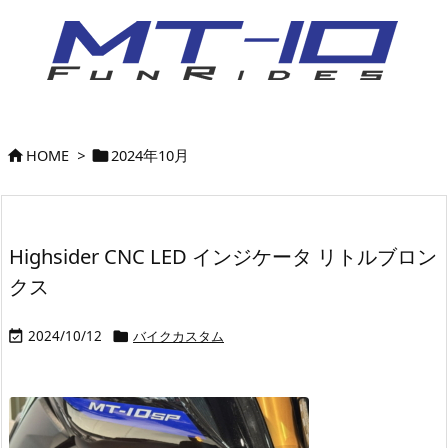
HOME
>
2024年10月


Highsider CNC LED インジケータ リトルブロン
クス
2024/10/12
バイクカスタム

