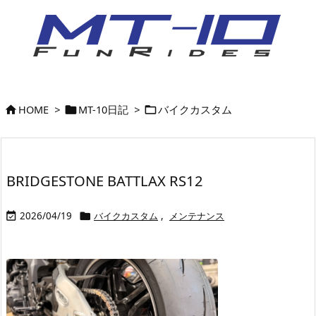
HOME
>
MT-10日記
>
バイクカスタム



BRIDGESTONE BATTLAX RS12
2026/04/19
バイクカスタム
,
メンテナンス

