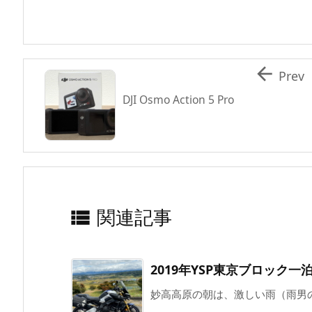

Prev
DJI Osmo Action 5 Pro
関連記事

2019年YSP東京ブロック一泊ツ
妙高高原の朝は、激しい雨（雨男
...