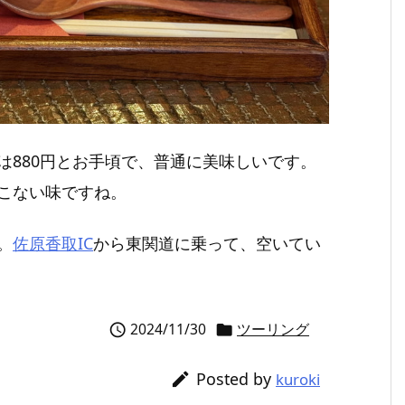
は880円とお手頃で、普通に美味しいです。
こない味ですね。
。
佐原香取IC
から東関道に乗って、空いてい
2024/11/30
ツーリング


Posted by

kuroki