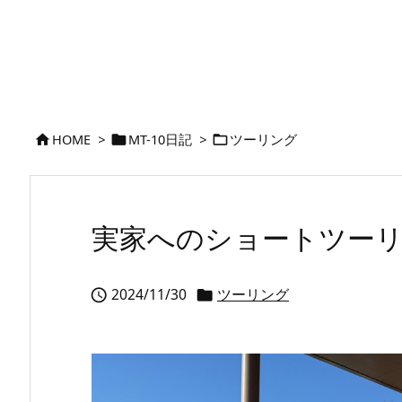
HOME
>
MT-10日記
>
ツーリング



実家へのショートツー
2024/11/30
ツーリング

